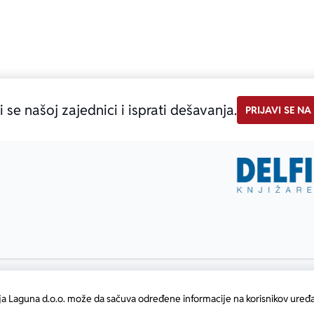
i se našoj zajednici i isprati dešavanja.
PRIJAVI SE NA
ja Laguna d.o.o. može da sačuva određene informacije na korisnikov uređa