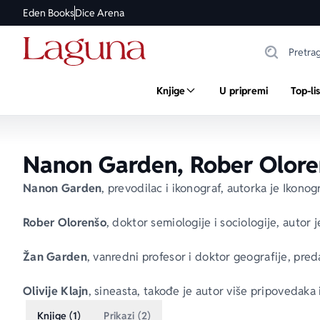
Eden Books
Dice Arena
Knjige
U pripremi
Top-li
Nanon Garden, Rober Oloren
Nanon Garden
, prevodilac i ikonograf, autorka je Ikono
Rober Olorenšo
, doktor semiologije i sociologije, autor j
Žan Garden
, vanredni profesor i doktor geografije, pred
Olivije Klajn
, sineasta, takođe je autor više pripovedaka i
Knjige (1)
Prikazi (2)