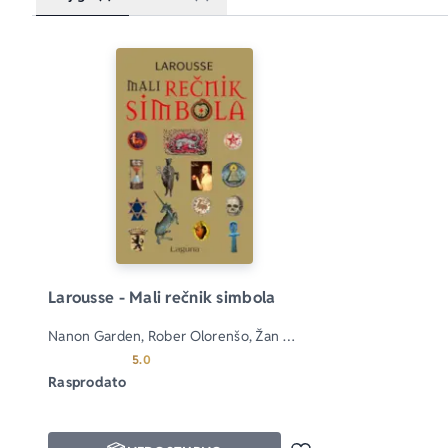
Larousse - Mali rečnik simbola
Nanon Garden, Rober Olorenšo, Žan 
Garden, Olivije 
Prosecna ocena je 5.0 od 5
5.0
Rasprodato