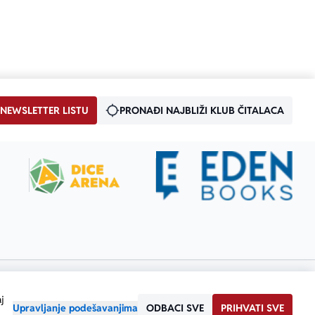
 NEWSLETTER LISTU
PRONAĐI NAJBLIŽI KLUB ČITALACA
j
Upravljanje podešavanjima
ODBACI SVE
PRIHVATI SVE