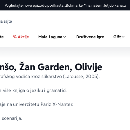
Pogledajte novu epizodu podkasta „Bukmarker“ na našem Jutjub kanalu
ste
% Akcije
Mala Laguna
Društvene igre
Gift
šo, Žan Garden, Olivije
grafskog vodiča kroz slikarstvo (Larousse, 2005).
e više knjiga o jeziku i gramatici.
aje na univerzitetu Pariz X-Nanter.
 scenarija.