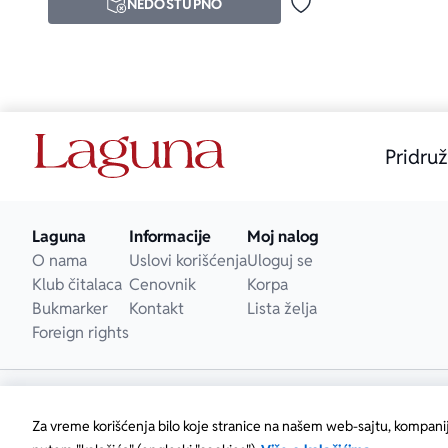
NEDOSTUPNO
Dodaj u omiljene
Pridruž
Laguna
Informacije
Moj nalog
O nama
Uslovi korišćenja
Uloguj se
Klub čitalaca
Cenovnik
Korpa
Bukmarker
Kontakt
Lista želja
Foreign rights
Za vreme korišćenja bilo koje stranice na našem web-sajtu, kompani