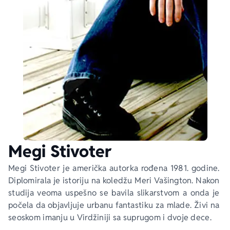
Ekranizovane knjige
Poezija
Bojan Ljubenović
Peter Handke
Za poklon
Lični razvoj i popularna psihologija
Dejan Tiago-Stanković
Harlan Koben
E-knjige
Biografija
Milica Jakovljević Mir-Jam
Elif Šafak
Autori
Megi Stivoter
Megi Stivoter je američka autorka rođena 1981. godine. 
Diplomirala je istoriju na koledžu Meri Vašington. Nakon 
studija veoma uspešno se bavila slikarstvom a onda je 
počela da objavljuje urbanu fantastiku za mlade. Živi na 
seoskom imanju u Virdžiniji sa suprugom i dvoje dece.