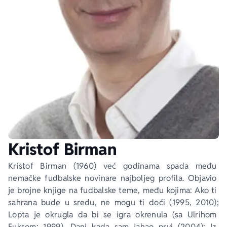
Ekranizovane knjige
Poezija
Bojan Ljubenović
Peter Handke
Za poklon
Lični razvoj i popularna psihologija
Dejan Tiago-Stanković
Harlan Koben
E-knjige
Biografija
Milica Jakovljević Mir-Jam
Elif Šafak
Autori
Kristof Birman
Kristof Birman (1960) već godinama spada među 
nemačke fudbalske novinare najboljeg profila. Objavio 
je brojne knjige na fudbalske teme, među kojima: 
Ako ti 
sahrana bude u sredu, ne mogu ti doći 
(1995, 2010); 
Lopta je okrugla da bi se igra okrenula
 (sa Ulrihom 
Fuksom; 1999), 
Dani kada sam jahao prvi 
(2004);
 Iz 