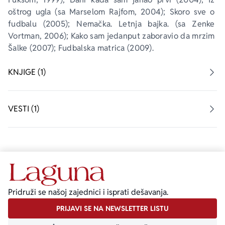
oštrog ugla
 (sa Marselom Rajfom, 2004); 
Skoro sve o 
fudbalu
 (2005); 
Nemačka. Letnja bajka
. (sa Zenke 
Vortman, 2006); 
Kako sam jedanput zaboravio da mrzim 
Šalke
 (2007); 
Fudbalska matrica 
(2009).
KNJIGE (1)
VESTI (1)
Pridruži se našoj zajednici i isprati dešavanja.
PRIJAVI SE NA NEWSLETTER LISTU