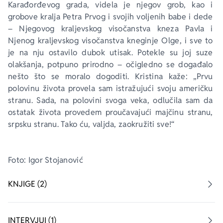
Karađorđevog grada, videla je njegov grob, kao i 
grobove kralja Petra Prvog i svojih voljenih babe i dede 
– Njegovog kraljevskog visočanstva kneza Pavla i 
Njenog kraljevskog visočanstva kneginje Olge, i sve to 
je na nju ostavilo dubok utisak. Potekle su joj suze 
olakšanja, potpuno prirodno – očigledno se događalo 
nešto što se moralo dogoditi. Kristina kaže: „Prvu 
polovinu života provela sam istražujući svoju američku 
stranu. Sada, na polovini svoga veka, odlučila sam da 
ostatak života provedem proučavajući majčinu stranu, 
srpsku stranu. Tako ću, valjda, zaokružiti sve!“
Foto: Igor Stojanović
KNJIGE (2)
INTERVJUI (1)