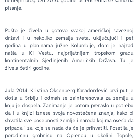
nedeljni blog. Od 2010. godine usredsredila se samo na 
pisanje.
Pošto je živela u gotovo svakoj američkoj saveznoj 
državi i u nekoliko zemalja sveta, uključujući i pet 
godina u planinama južne Kolumbije, dom je najzad 
našla u Ki Vestu, najprijatnijem tropskom gradu 
kontinentalnih Sjedinjenih Američkih Država. Tu je 
živela četiri godine. 
Jula 2014. Kristina Oksenberg Karađorđević prvi put je 
došla u Srbiju i odmah se zainteresovala za zemlju u 
koju je dospela. Zanimanje je potom preraslo u potrebu 
da i u knjizi iznese svoja novostečena znanja, kako bi 
shvatila sve posebnosti zemlje i naroda kojima oseća da 
pripada i za koje se nada da će je prihvatiti. Posetila je 
porodičnu grobnicu na Oplencu u okolini Topole, 