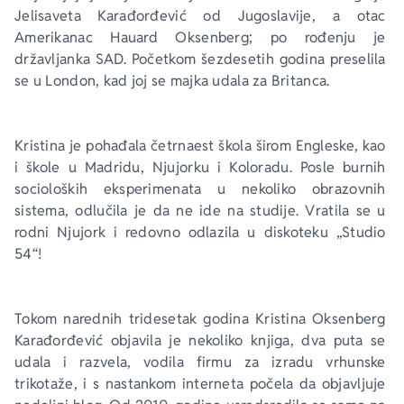
Jelisaveta Karađorđević od Jugoslavije, a otac 
Amerikanac Hauard Oksenberg; po rođenju je 
državljanka SAD. Početkom šezdesetih godina preselila 
se u London, kad joj se majka udala za Britanca.
Kristina je pohađala četrnaest škola širom Engleske, kao 
i škole u Madridu, Njujorku i Koloradu. Posle burnih 
socioloških eksperimenata u nekoliko obrazovnih 
sistema, odlučila je da ne ide na studije. Vratila se u 
rodni Njujork i redovno odlazila u diskoteku „Studio 
54“! 
Tokom narednih tridesetak godina Kristina Oksenberg 
Karađorđević objavila je nekoliko knjiga, dva puta se 
udala i razvela, vodila firmu za izradu vrhunske 
trikotaže, i s nastankom interneta počela da objavljuje 