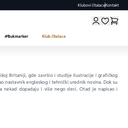
Klubovi čitalaca
Kontakt
Moji omiljeni a
#Bukmarker
Klub čitalaca
oj Britaniji, gde završio i studije ilustracije i grafičkog 
ao nastavnik engleskog i tehnički urednik novina. Dok su 
ta nekad dopadaju i više nego deci. Otad je napisao i 