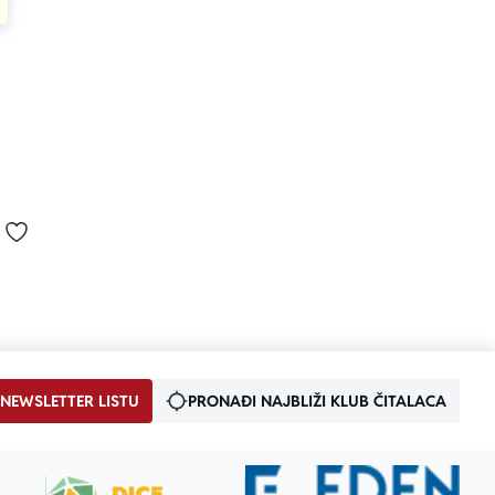
od 5
Dodaj u omiljene
 NEWSLETTER LISTU
PRONAĐI NAJBLIŽI KLUB ČITALACA