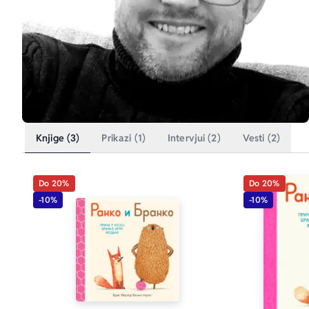
Knjige (3)
Prikazi (1)
Intervjui (2)
Vesti (2)
Do 20%
Do 20%
-10%
-10%