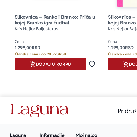
Slikovnica – Ranko i Branko: Priča u 
Slikovnica – 
kojoj Branko igra fudbal
kojoj Branko
Kris Nejlor Baljesteros
Kris Nejlor Bal
Cena:
Cena:
1.299,00
RSD
1.299,00
RSD
Članska cena i do:
935,28
RSD
Članska cena i d
DODAJ U KORPU
DO
Dodaj u omiljene
Pridruž
Laguna
Informacije
Moj nalog