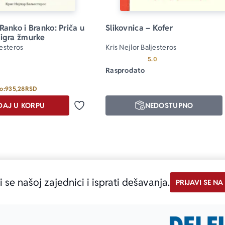
Ranko i Branko: Priča u 
Slikovnica – Kofer
 igra žmurke
jesteros
Kris Nejlor Baljesteros
Prosecna ocena je 5.0 
5.0
Rasprodato
o:
935,28
RSD
DAJ U KORPU
NEDOSTUPNO
Dodaj u omiljene
i se našoj zajednici i isprati dešavanja.
PRIJAVI SE NA