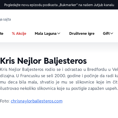
Pogledajte novu epizodu podkasta „Bukmarker“ na našem Jutjub kanalu
ste
% Akcije
Mala Laguna
Društvene igre
Gift
Kris Nejlor Baljesteros
Kris Nejlor Baljesteros rodio se i odrastao u Bredfordu u Velik
dizajna. U Francusku se seli 2000. godine i počinje da radi k
mu deca bila mala, shvatio je mu se slikovnice koje im či
ilustrovao nekoliko slikovnica koje su postigle zapažen uspeh.
Foto: 
chrisnaylorballesteros.com