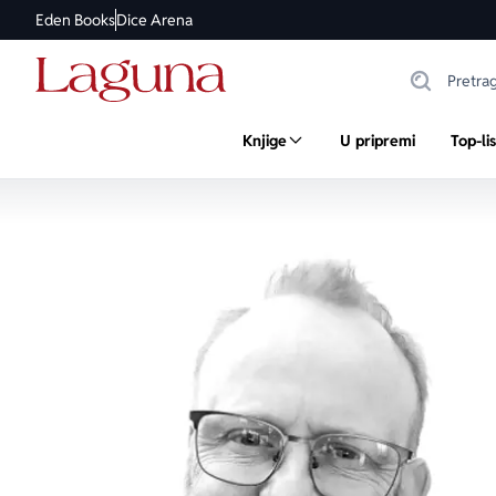
Eden Books
Dice Arena
Knjige
U pripremi
Top-li