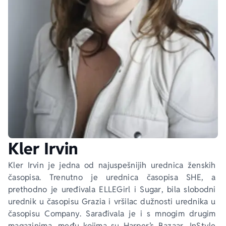
Ekranizovane knjige
Poezija
Bojan Ljubenović
Peter Handke
Za poklon
Lični razvoj i popularna psihologija
Dejan Tiago-Stanković
Harlan Koben
E-knjige
Biografija
Milica Jakovljević Mir-Jam
Elif Šafak
Autori
Kler Irvin
Kler Irvin je jedna od najuspešnijih urednica ženskih 
časopisa. Trenutno je urednica časopisa 
SHE
, a 
prethodno je uređivala 
ELLE
Girl
 i 
Sugar
, bila slobodni 
urednik u časopisu 
Grazia
 i vršilac dužnosti urednika u 
časopisu 
Company
. Sarađivala je i s mnogim drugim 
magazinima, među kojima su 
Harper’s Bazaar
, 
InStyle
, 