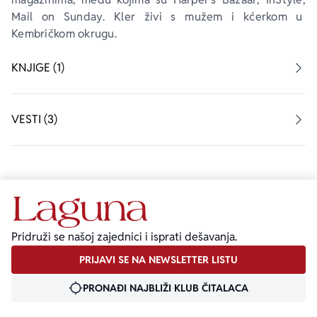
Mail on Sunday
. Kler živi s mužem i kćerkom u 
Kembričkom okrugu.
KNJIGE (1)
VESTI (3)
Pridruži se našoj zajednici i isprati dešavanja.
PRIJAVI SE NA NEWSLETTER LISTU
PRONAĐI NAJBLIŽI KLUB ČITALACA