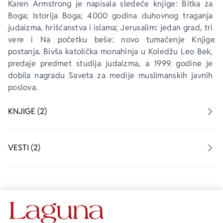
Karen Armstrong je napisala sledeće knjige: 
Bitka za 
Boga; Istorija Boga; 4000 godina duhovnog traganja 
judaizma, hrišćanstva i islama; Jerusalim: jedan grad, tri 
vere
 i 
Na početku beše: novo tumačenje Knjige 
postanja
. Bivša katolička monahinja u Koledžu Leo Bek, 
predaje predmet studija judaizma, a 1999. godine je 
dobila nagradu Saveta za medije muslimanskih javnih 
poslova.
KNJIGE (2)
VESTI (2)