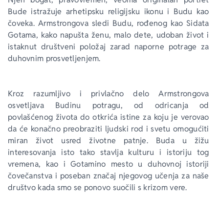
Bude istražuje arhetipsku religijsku ikonu i Budu kao 
čoveka. Armstrongova sledi Budu, rođenog kao Sidata 
Gotama, kako napušta ženu, malo dete, udoban život i 
istaknut društveni položaj zarad naporne potrage za 
duhovnim prosvetljenjem.
Kroz razumljivo i privlačno delo Armstrongova 
osvetljava Budinu potragu, od odricanja od 
povlašćenog života do otkrića istine za koju je verovao 
da će konačno preobraziti ljudski rod i svetu omogućiti 
miran život usred životne patnje. 
Buda
 u žižu 
interesovanja isto tako stavlja kulturu i istoriju tog 
vremena, kao i Gotamino mesto u duhovnoj istoriji 
čovečanstva i poseban značaj njegovog učenja za naše 
društvo kada smo se ponovo suočili s krizom vere.