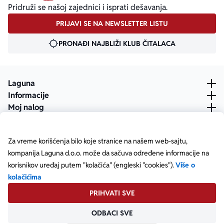
Pridruži se našoj zajednici i isprati dešavanja.
PRIJAVI SE NA NEWSLETTER LISTU
PRONAĐI NAJBLIŽI KLUB ČITALACA
Laguna
Informacije
Moj nalog
Za vreme korišćenja bilo koje stranice na našem web-sajtu,
kompanija Laguna d.o.o. može da sačuva određene informacije na
korisnikov uređaj putem "kolačića" (engleski "cookies").
Više o
kolačićima
PRIHVATI SVE
ODBACI SVE
Posetite našu Facebook stranicu
Posetite našu X stranicu
Posetite našu Instagram stranicu
Posetite naš YouTube
Posetite našu TikTok stranicu
Posetite našu LinkedIn stranicu
Copyright © Laguna d.o.o. Starine Novaka 23, Beograd •