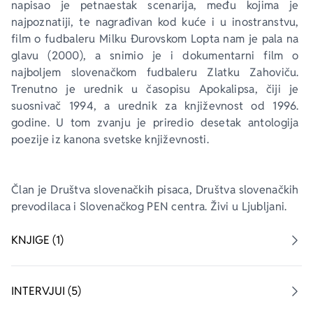
napisao je petnaestak scenarija, među kojima je 
najpoznatiji, te nagrađivan kod kuće i u inostranstvu, 
film o fudbaleru Milku Đurovskom 
Lopta nam je pala na 
glavu
 (2000), a snimio je i dokumentarni film o 
najboljem slovenačkom fudbaleru Zlatku Zahoviču. 
Trenutno je urednik u časopisu 
Apokalipsa
, čiji je 
suosnivač 1994, a urednik za književnost od 1996. 
godine. U tom zvanju je priredio desetak antologija 
poezije iz kanona svetske književnosti. 
Član je Društva slovenačkih pisaca, Društva slovenačkih 
prevodilaca i Slovenačkog PEN centra. Živi u Ljubljani. 
KNJIGE (1)
INTERVJUI (5)