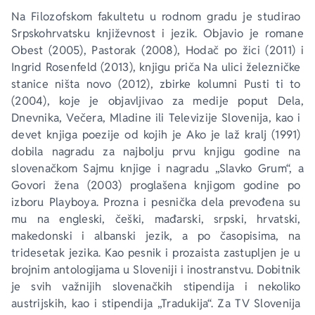
Na Filozofskom fakultetu u rodnom gradu je studirao 
Srpskohrvatsku književnost i jezik. Objavio je romane 
Obest
 (2005), 
Pastorak
 (2008), 
Hodač po žici
 (2011) i 
Ingrid Rosenfeld
 (2013), knjigu priča 
Na ulici železničke 
stanice ništa novo
 (2012), zbirke kolumni 
Pusti ti to
(2004), koje je objavljivao za medije poput 
Dela
, 
Dnevnika
, 
Večera
, 
Mladine
 ili Televizije Slovenija, kao i 
devet knjiga poezije od kojih je
 Ako je laž kralj
 (1991) 
dobila nagradu za najbolju prvu knjigu godine na 
slovenačkom Sajmu knjige i nagradu „Slavko Grum“, a 
Govori žena
 (2003) proglašena knjigom godine po 
izboru 
Playboya
. Prozna i pesnička dela prevođena su 
mu na engleski, češki, mađarski, srpski, hrvatski, 
makedonski i albanski jezik, a po časopisima, na 
tridesetak jezika. Kao pesnik i prozaista zastupljen je u 
brojnim antologijama u Sloveniji i inostranstvu. Dobitnik 
je svih važnijih slovenačkih stipendija i nekoliko 
austrijskih, kao i stipendija „Tradukija“. Za TV Slovenija 