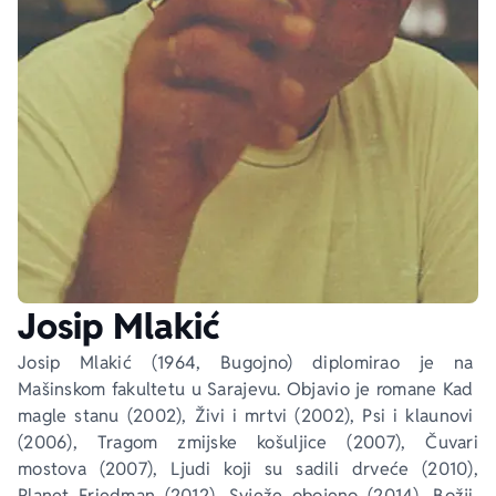
Ekranizovane knjige
Poezija
Bojan Ljubenović
Peter Handke
Za poklon
Lični razvoj i popularna psihologija
Dejan Tiago-Stanković
Harlan Koben
E-knjige
Biografija
Milica Jakovljević Mir-Jam
Elif Šafak
Autori
Josip Mlakić
Josip Mlakić (1964, Bugojno) diplomirao je na 
Mašinskom fakultetu u Sarajevu. Objavio je romane 
Kad 
magle stanu
 (2002), 
Živi i mrtvi
 (2002), 
Psi i klaunovi
(2006), 
Tragom zmijske košuljice
 (2007), 
Čuvari 
mostova
 (2007), 
Ljudi koji su sadili drveće
 (2010), 
Planet Friedman
 (2012), 
Svježe obojeno
 (2014), 
Božji 