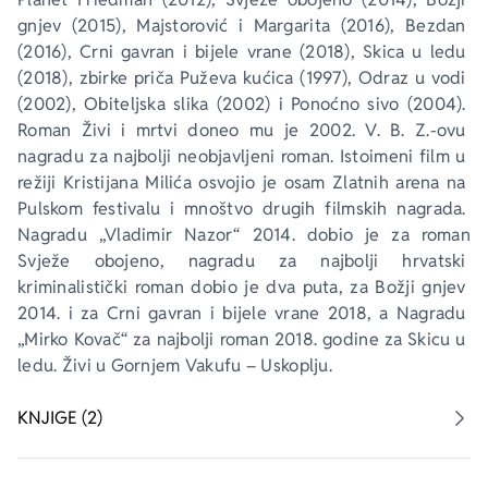
gnjev
 (2015), 
Majstorović i Margarita
 (2016), 
Bezdan
(2016), 
Crni gavran i bijele vrane
 (2018), 
Skica u ledu
(2018), zbirke priča 
Puževa kućica
 (1997), 
Odraz u vodi
(2002), 
Obiteljska slika
 (2002) i 
Ponoćno sivo
 (2004). 
Roman 
Živi i mrtvi
 doneo mu je 2002. V. B. Z.-ovu 
nagradu za najbolji neobjavljeni roman. Istoimeni film u 
režiji Kristijana Milića osvojio je osam Zlatnih arena na 
Pulskom festivalu i mnoštvo drugih filmskih nagrada. 
Nagradu „Vladimir Nazor“ 2014. dobio je za roman 
Svježe obojeno
, nagradu za najbolji hrvatski 
kriminalistički roman dobio je dva puta, za 
Božji gnjev
2014. i za 
Crni gavran i bijele vrane
 2018, a Nagradu 
„Mirko Kovač“ za najbolji roman 2018. godine za 
Skicu u 
ledu
. Živi u Gornjem Vakufu – Uskoplju. 
KNJIGE (2)