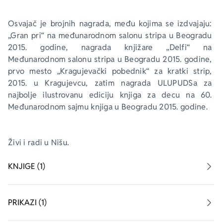
Osvajač je brojnih nagrada, među kojima se izdva­jaju: 
„Gran pri“ na međunarodnom salonu stripa u Beogradu 
2015. godine, nagrada knjižare „Delfi“ na 
Međunarodnom salonu stripa u Beogradu 2015. go­dine, 
prvo mesto „Kragujevački pobednik“ za kratki strip, 
2015. u Kragujevcu, zatim nagrada ULUPUDS­a za 
najbolje ilustrovanu ediciju knjiga za decu na 60. 
Međunarodnom sajmu knjiga u Beogradu 2015. godine.
Živi i radi u Nišu.
KNJIGE (1)
PRIKAZI (1)