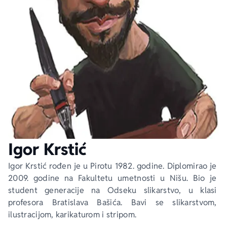
Ekranizovane knjige
Poezija
Bojan Ljubenović
Peter Handke
Za poklon
Lični razvoj i popularna psihologija
Dejan Tiago-Stanković
Harlan Koben
E-knjige
Biografija
Milica Jakovljević Mir-Jam
Elif Šafak
Autori
Igor Krstić
Igor Krstić rođen je u Pirotu 1982. godine. Di­plomirao je 
2009. godine na Fakultetu umetnosti u Nišu. Bio je 
student generacije na Odseku slikar­stvo, u klasi 
profesora Bratislava Bašića. Bavi se slikarstvom, 
ilustracijom, karikaturom i stripom.