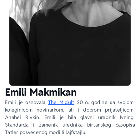
Ekranizovane knjige
Poezija
Bojan Ljubenović
Peter Handke
Za poklon
Lični razvoj i popularna psihologija
Dejan Tiago-Stanković
Harlan Koben
E-knjige
Biografija
Milica Jakovljević Mir-Jam
Elif Šafak
Autori
Emili Makmikan
Emili je osnovala 
The Midult
 2016. godine sa svojom 
koleginicom novinarkom, ali i dobrom prijateljicom 
Anabel Rivkin. Emili je bila glavni urednik 
Ivning 
Standarda
 i zamenik urednika birtanskog časopisa 
Tatler
 posvećenog modi Ii lajfstajlu. 