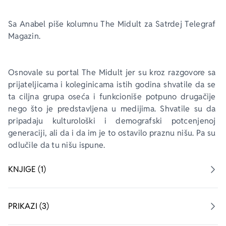
Sa Anabel piše kolumnu The Midult za 
Satrdej Telegraf 
Magazin
. 
Osnovale su portal 
The Midult
 jer su kroz razgovore sa 
prijateljicama i koleginicama istih godina shvatile da se 
ta ciljna grupa oseća i funkcioniše potpuno drugačije 
nego što je predstavljena u medijima. Shvatile su da 
pripadaju kulturološki i demografski potcenjenoj 
generaciji, ali da i da im je to ostavilo praznu nišu. Pa su 
odlučile da tu nišu ispune.
KNJIGE (1)
PRIKAZI (3)