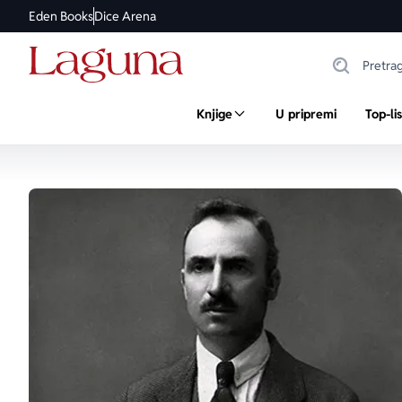
Eden Books
Dice Arena
Knjige
U pripremi
Top-li