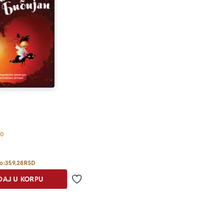
Prosecna ocena je 4.0 od 5
.0
o:
359,28
RSD
DAJ U KORPU
Dodaj u omiljene