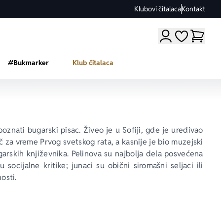
Klubovi čitalaca
Kontakt
Moji omiljeni a
#Bukmarker
Klub čitalaca
oznati bugarski pisac. Živeo je u Sofiji, gde je uređivao 
ač za vreme Prvog svetskog rata, a kasnije je bio muzejski 
rskih književnika. Pelinova su najbolja dela posvećena 
ocijalne kritike; junaci su obični siromašni seljaci ili 
osti.