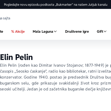
Pogledajte novu epizodu podkasta „Bukmarker“ na našem Jutjub kanalu
ste
% Akcije
Mala Laguna
Društvene igre
Gift
Elin Pelin
Elin Pelin (rođen kao Dimitar Ivanov Stojanov; 1877-1949) je p
časopis „Seosko ćaskanje“, radio kao bibliotekar, ratni izvešt
konzervator. Godine 1940. postao je predsednik Društva buga
bugarskom selu, gde prikazuje svakidašnji život kroz prizmu s
seoski učitelji. Jedan je od začetnika bugarske dečje književn