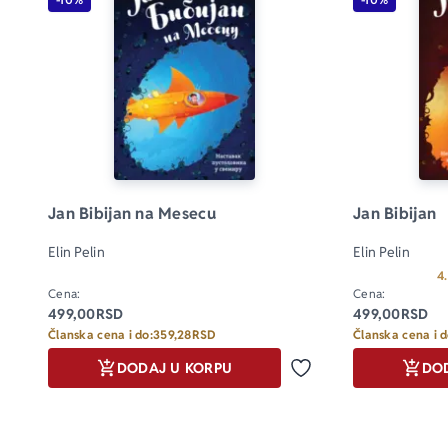
Jan Bibijan na Mesecu
Jan Bibijan
Elin Pelin
Elin Pelin
4
Cena:
Cena:
499,00
RSD
499,00
RSD
Članska cena i do:
359,28
RSD
Članska cena i d
DODAJ U KORPU
DO
Dodaj u omiljene