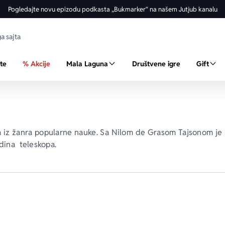
Pogledajte novu epizodu podkasta „Bukmarker“ na našem Jutjub kanalu
ste
% Akcije
Mala Laguna
Društvene igre
Gift
ga iz žanra popularne nauke. Sa Nilom de Grasom Tajsonom je 2
ina  teleskopa
.