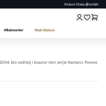
Klubovi čitalaca
Kontakt
Moji omiljeni a
#Bukmarker
Klub čitalaca
004. bio voditelj i koautor mini serije 
Nastanci
. Ponovo 