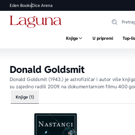
Eden Books
Dice Arena
Knjige
U pripremi
Top-li
Donald Goldsmit
Donald Goldsmit (1943.) je astrofizičar i autor više knji
su zajedno radili 2009. na dokumentarnom filmu 
400 god
Knjige (1)