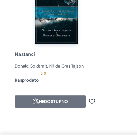
Nastanci
Donald Goldsmit, Nil de Gras Tajson
Prosecna ocena je 5.0 od 5
5.0
Rasprodato
NEDOSTUPNO
Dodaj u omiljene