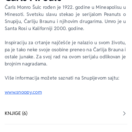
Čarls Monro Šulc rođen je 1922. godine u Mineapolisu u 
Minesoti. Svetsku slavu stekao je serijalom 
Peanuts
 o 
Ekranizovane knjige
Poezija
Bojan Ljubenović
Peter Handke
Snupiju, Čarliju Braunu i njihovim drugarima. Umro je u 
Santa Rosi u Kaliforniji 2000. godine. 
Za poklon
Lični razvoj i popularna psihologija
Dejan Tiago-Stanković
Harlan Koben
Inspiraciju za crtanje najčešće je nalazio u svom životu, 
E-knjige
Biografija
Milica Jakovljević Mir-Jam
Elif Šafak
pa je tako neke svoje osobine preneo na Čarlija Brauna i 
ostale junake. Za svoj rad na ovom serijalu odlikovan je 
brojnim nagradama. 
Autori
Više informacija možete saznati na Snupijevom sajtu:
www.snoopy.com
KNJIGE (6)