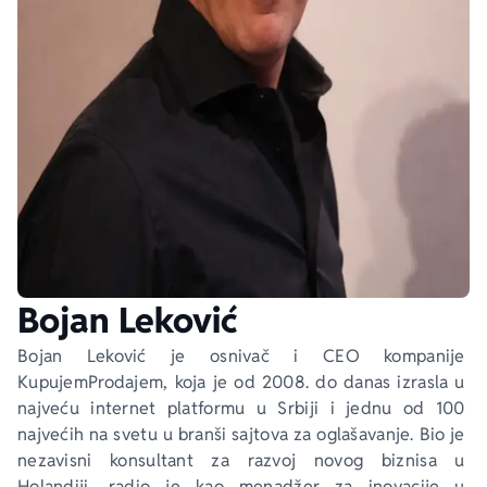
Ekranizovane knjige
Poezija
Bojan Ljubenović
Peter Handke
Za poklon
Lični razvoj i popularna psihologija
Dejan Tiago-Stanković
Harlan Koben
E-knjige
Biografija
Milica Jakovljević Mir-Jam
Elif Šafak
Autori
Bojan Leković
Bojan Leković je osnivač i CEO kompanije 
KupujemProdajem, koja je od 2008. do danas izrasla u 
najveću internet platformu u Srbiji i jednu od 100 
najvećih na svetu u branši sajtova za oglašavanje. Bio je 
nezavisni konsultant za razvoj novog biznisa u 
Holandiji, radio je kao menadžer za inovacije u 