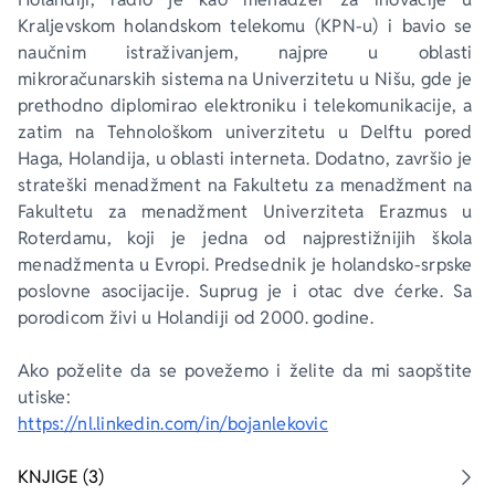
Kraljevskom holandskom telekomu (KPN-u) i bavio se 
naučnim istraživanjem, najpre u oblasti 
mikroračunarskih sistema na Univerzitetu u Nišu, gde je 
prethodno diplomirao elektroniku i telekomunikacije, a 
zatim na Tehnološkom univerzitetu u Delftu pored 
Haga, Holandija, u oblasti interneta. Dodatno, završio je 
strateški menadžment na Fakultetu za menadžment na 
Fakultetu za menadžment Univerziteta Erazmus u 
Roterdamu, koji je jedna od najprestižnijih škola 
menadžmenta u Evropi. Predsednik je holandsko-srpske 
poslovne asocijacije. Suprug je i otac dve ćerke. Sa 
porodicom živi u Holandiji od 2000. godine.
Ako poželite da se povežemo i želite da mi saopštite 
utiske:
https://nl.linkedin.com/in/bojanlekovic
KNJIGE (3)