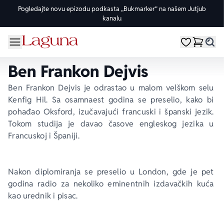
Pogledajte novu epizodu podkasta „Bukmarker“ na našem Jutjub
kanalu
OMILJENE KATEGORIJE
ŽANROVI
DOMAĆI AUTORI
STRANI AUTORI
vorite meni
Moji omiljeni
Dugme
%Akcije
Pogledaj sve
Pogledaj sve knjige domaćih autora
Pogledaj sve knjige stranih autora
Ben Frankon Dejvis
Knjige za leto
Drama
Goran Petrović
Fredrik Bakman
Ben Frankon Dejvis je odrastao u malom velškom selu 
Kenfig Hil. Sa osamnaest godina se preselio, kako bi 
Edicije
Ljubavni
Đorđe Lebović
Juval Noa Harari
pohađao Oksford, izučavajući francuski i španski jezik. 
Tokom studija je davao časove engleskog jezika u 
Francuskoj i Španiji.
Bojeni rez
Trileri
Jelena Bačić Alimpić
Lusinda Rajli
Manga i strip
Istorijski
Darko Tuševljaković
Ju Nesbe
Nakon diplomiranja se preselio u London, gde je pet 
godina radio za nekoliko eminentnih izdavačkih kuća 
Potpisane knjige
Klasici
Enes Halilović
Dženi Kolgan
kao urednik i pisac.
Nagrađene knjige
Fantastika
Ivo Andrić
Paulo Koeljo