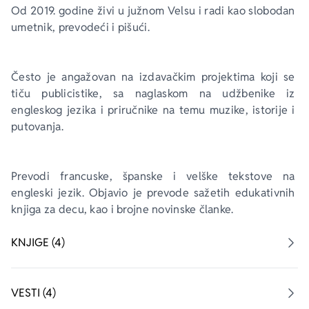
Od 2019. godine živi u južnom Velsu i radi kao slobodan 
umetnik, prevodeći i pišući.
Ekranizovane knjige
Poezija
Bojan Ljubenović
Peter Handke
Za poklon
Lični razvoj i popularna psihologija
Dejan Tiago-Stanković
Harlan Koben
Često je angažovan na izdavačkim projektima koji se 
tiču publicistike, sa naglaskom na udžbenike iz 
engleskog jezika i priručnike na temu muzike, istorije i 
E-knjige
Biografija
Milica Jakovljević Mir-Jam
Elif Šafak
putovanja.
Autori
Prevodi francuske, španske i velške tekstove na 
engleski jezik. Objavio je prevode sažetih edukativnih 
knjiga za decu, kao i brojne novinske članke.
KNJIGE (4)
VESTI (4)