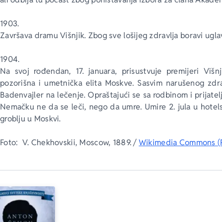
1903.
Završava dramu Višnjik. Zbog sve lošijeg zdravlja boravi ugla
1904.
Na svoj rođendan, 17. januara, prisustvuje premijeri Viš
pozorišna i umetnička elita Moskve. Sasvim narušenog zdr
Badenvajler na lečenje. Opraštajući se sa rodbinom i prijatel
Nemačku ne da se leči, nego da umre. Umire 2. jula u hotel
groblju u Moskvi.
Foto:  V. Chekhovskii, Moscow, 1889. / 
Wikimedia Commons (P