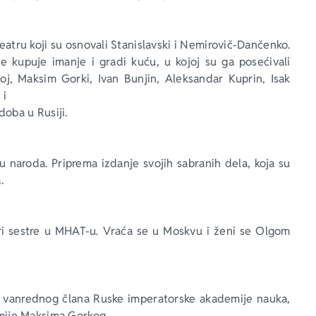
ru koji su osnovali Stanislavski i Nemirovič-Dančenko. 
 kupuje imanje i gradi kuću, u kojoj su ga posećivali 
toj, Maksim Gorki, Ivan Bunjin, Aleksandar Kuprin, Isak 
 i
doba u Rusiji.
u naroda. Priprema izdanje svojih sabranih dela, koja su 
.
 Tri sestre u MHAT-u. Vraća se u Moskvu i ženi se Olgom 
a vanrednog člana Ruske imperatorske akademije nauka, 
emije Maksima Gorkog.