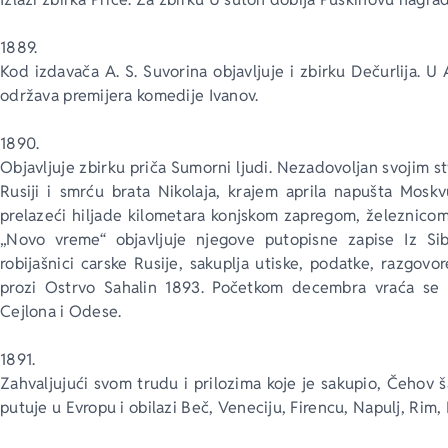
1889.
Kod izdavača A. S. Suvorina objavljuje i zbirku Dečurlija. 
održava premijera komedije Ivanov.
1890.
Objavljuje zbirku priča Sumorni ljudi. Nezadovoljan svojim s
Rusiji i smrću brata Nikolaja, krajem aprila napušta Moskvu
prelazeći hiljade kilometara konjskom zapregom, železnicom
„Novo vreme“ objavljuje njegove putopisne zapise Iz Si
robijašnici carske Rusije, sakuplja utiske, podatke, razgovor
prozi Ostrvo Sahalin 1893. Početkom decembra vraća se 
Cejlona i Odese.
1891.
Zahvaljujući svom trudu i prilozima koje je sakupio, Čehov ša
putuje u Evropu i obilazi Beč, Veneciju, Firencu, Napulj, Rim,