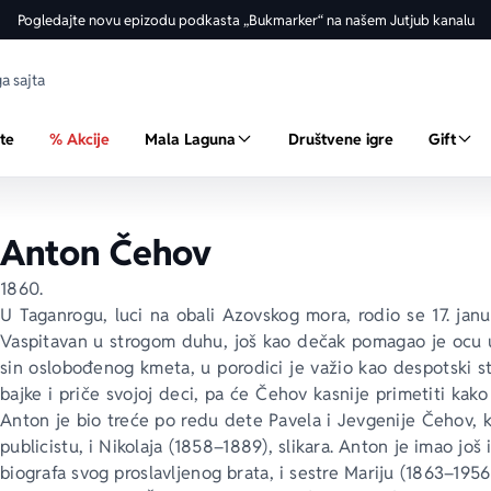
Pogledajte novu epizodu podkasta „Bukmarker“ na našem Jutjub kanalu
ste
% Akcije
Mala Laguna
Društvene igre
Gift
Anton Čehov
1860.
U Taganrogu, luci na obali Azovskog mora, rodio se 17. janu
Vaspitavan u strogom duhu, još kao dečak pomagao je ocu u 
sin oslobođenog kmeta, u porodici je važio kao despotski str
bajke i priče svojoj deci, pa će Čehov kasnije primetiti kak
Anton je bio treće po redu dete Pavela i Jevgenije Čehov, ko
publicistu, i Nikolaja (1858–1889), slikara. Anton je imao još 
biografa svog proslavljenog brata, i sestre Mariju (1863–1956)