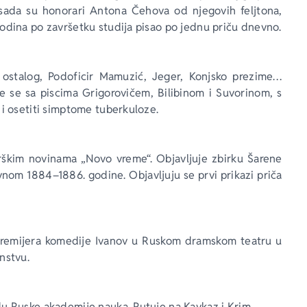
ada su honorari Antona Čehova od njegovih feljtona, 
godina po završetku studija pisao po jednu priču dnevno.
 ostalog, Podoficir Mamuzić, Jeger, Konjsko prezime… 
 se sa piscima Grigorovičem, Bilibinom i Suvorinom, s 
v i osetiti simptome tuberkuloze.
škim novinama „Novo vreme“. Objavljuje zbirku Šarene 
lavnom 1884–1886. godine. Objavljuju se prvi prikazi priča 
 premijera komedije Ivanov u Ruskom dramskom teatru u 
nstvu.
adu Ruske akademije nauka. Putuje na Kavkaz i Krim.