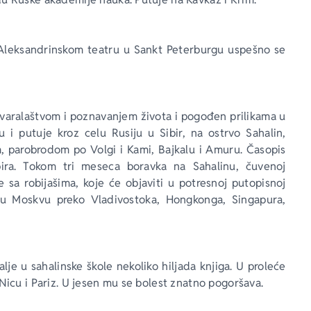
U Aleksandrinskom teatru u Sankt Peterburgu uspešno se 
tvaralaštvom i poznavanjem života i pogođen prilikama u 
 i putuje kroz celu Rusiju u Sibir, na ostrvo Sahalin, 
, parobrodom po Volgi i Kami, Bajkalu i Amuru. Časopis 
bira. Tokom tri meseca boravka na Sahalinu, čuvenoj 
e sa robijašima, koje će objaviti u potresnoj putopisnoj 
u Moskvu preko Vladivostoka, Hongkonga, Singapura, 
lje u sahalinske škole nekoliko hiljada knjiga. U proleće 
 Nicu i Pariz. U jesen mu se bolest znatno pogoršava.