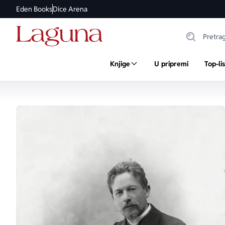
Eden Books
Dice Arena
Knjige
U pripremi
Top-li