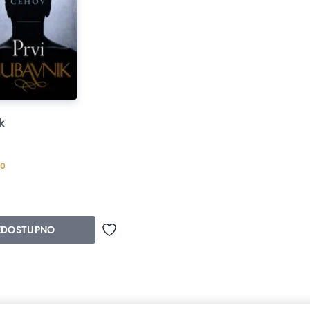
k
Prosecna ocena je 5.0 od 5
.0
EDOSTUPNO
Dodaj u omiljene