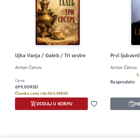
Ujka Vanja / Galeb / Tri sestre
Prvi ljubavni
Anton Čehov
Anton Čehov
5
Cena:
Rasprodato
699,00
RSD
Članska cena i do:
503,28
RSD
DODAJ U KORPU
N
Dodaj u omiljene