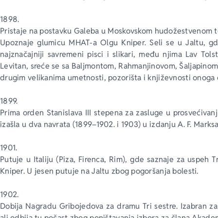
1898.
Pristaje na postavku Galeba u Moskovskom hudožestvenom teat
Upoznaje glumicu MHAT-a Olgu Kniper. Seli se u Jaltu, gde
najznačajniji savremeni pisci i slikari, među njima Lav Tols
Levitan, sreće se sa Baljmontom, Rahmanjinovom, Šaljapinom
drugim velikanima umetnosti, pozorišta i književnosti onoga 
1899.
Prima orden Stanislava III stepena za zasluge u prosvećivanj
izašla u dva navrata (1899–1902. i 1903) u izdanju A. F. Marksa
1901.
Putuje u Italiju (Piza, Firenca, Rim), gde saznaje za uspeh
Kniper. U jesen putuje na Jaltu zbog pogoršanja bolesti.
1902.
Dobija Nagradu Gribojedova za dramu Tri sestre. Izabran z
ali odbija tu počast zbog poništavanja izbora za člana Akad