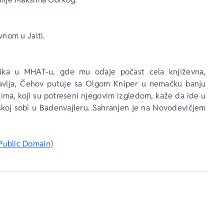
vnom u Jalti.
njika u MHAT-u, gde mu odaje počast cela književna, 
avlja, Čehov putuje sa Olgom Kniper u nemačku banju 
jima, koji su potreseni njegovim izgledom, kaže da ide u 
skoj sobi u Badenvajleru. Sahranjen je na Novodevičjem 
ublic Domain)