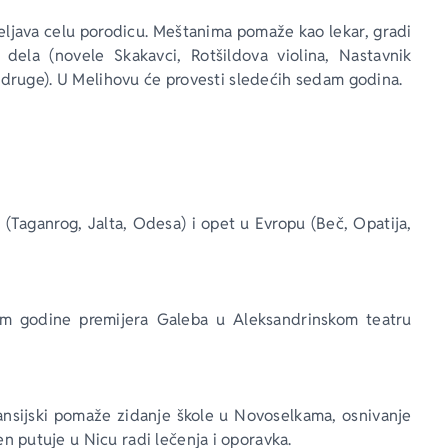
java celu porodicu. Meštanima pomaže kao lekar, gradi 
dela (novele Skakavci, Rotšildova violina, Nastavnik 
i druge). U Melihovu će provesti sledećih sedam godina.
 (Taganrog, Jalta, Odesa) i opet u Evropu (Beč, Opatija, 
em godine premijera Galeba u Aleksandrinskom teatru 
ansijski pomaže zidanje škole u Novoselkama, osnivanje 
n putuje u Nicu radi lečenja i oporavka.