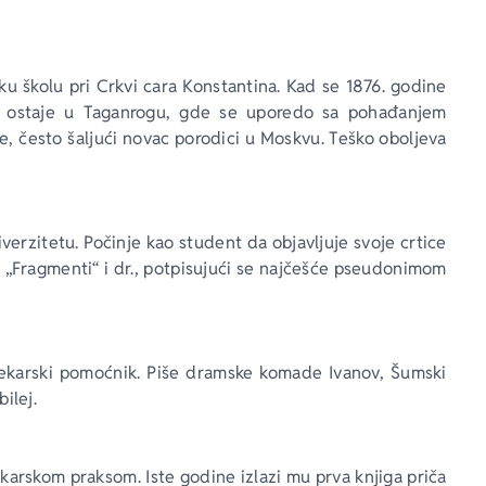
ku školu pri Crkvi cara Konstantina. Kad se 1876. godine 
n ostaje u Taganrogu, gde se uporedo sa pohađanjem 
 često šaljući novac porodici u Moskvu. Teško oboljeva 
rzitetu. Počinje kao student da objavljuje svoje crtice 
“, „Fragmenti“ i dr., potpisujući se najčešće pseudonimom 
lekarski pomoćnik. Piše dramske komade Ivanov, Šumski 
ilej.
ekarskom praksom. Iste godine izlazi mu prva knjiga priča 