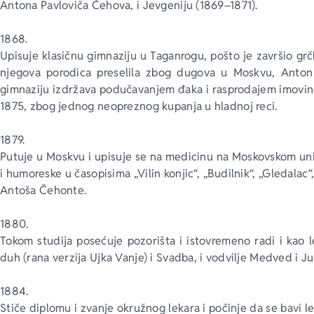
Antona Pavloviča Čehova, i Jevgeniju (1869–1871).
1868.
Upisuje klasičnu gimnaziju u Taganrogu, pošto je završio grč
njegova porodica preselila zbog dugova u Moskvu, Anto
gimnaziju izdržava podučavanjem đaka i rasprodajem imovine,
1875, zbog jednog neopreznog kupanja u hladnoj reci. 
1879.
Putuje u Moskvu i upisuje se na medicinu na Moskovskom unive
i humoreske u časopisima „Vilin konjic“, „Budilnik“, „Gledalac
Antoša Čehonte.
1880.
Tokom studija posećuje pozorišta i istovremeno radi i kao 
duh (rana verzija Ujka Vanje) i Svadba, i vodvilje Medved i Jub
1884.
Stiče diplomu i zvanje okružnog lekara i počinje da se bavi l