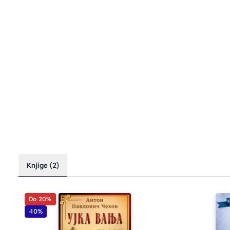
Knjige (2)
Do 20%
-10%