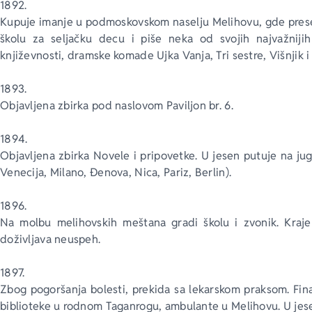
1892.
Kupuje imanje u podmoskovskom naselju Melihovu, gde presel
školu za seljačku decu i piše neka od svojih najvažnijih 
književnosti, dramske komade Ujka Vanja, Tri sestre, Višnjik 
1893.
Objavljena zbirka pod naslovom Paviljon br. 6.
1894.
Objavljena zbirka Novele i pripovetke. U jesen putuje na jug
Venecija, Milano, Đenova, Nica, Pariz, Berlin). 
1896.
Na molbu melihovskih meštana gradi školu i zvonik. Kraj
doživljava neuspeh.
1897.
Zbog pogoršanja bolesti, prekida sa lekarskom praksom. Fin
biblioteke u rodnom Taganrogu, ambulante u Melihovu. U jese