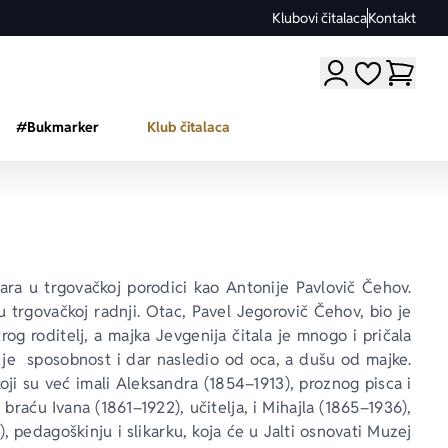
Klubovi čitalaca
Kontakt
Moji omiljeni a
#Bukmarker
Klub čitalaca
ara u trgovačkoj porodici kao Antonije Pavlovič Čehov. 
trgovačkoj radnji. Otac, Pavel Jegorovič Čehov, bio je 
og roditelj, a majka Jevgenija čitala je mnogo i pričala 
o je  sposobnost i dar nasledio od oca, a dušu od majke. 
ji su već imali Aleksandra (1854–1913), proznog pisca i 
i braću Ivana (1861–1922), učitelja, i Mihajla (1865–1936), 
, pedagoškinju i slikarku, koja će u Jalti osnovati Muzej 