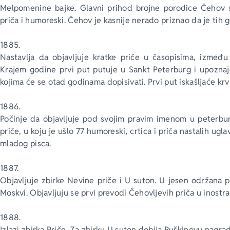
Melpomenine bajke. Glavni prihod brojne porodice Čehov s
priča i humoreski. Čehov je kasnije nerado priznao da je tih 
1885.
Nastavlja da objavljuje kratke priče u časopisima, između
Krajem godine prvi put putuje u Sankt Peterburg i upoznaje
kojima će se otad godinama dopisivati. Prvi put iskašljaće kr
1886.
Počinje da objavljuje pod svojim pravim imenom u peterbur
priče, u koju je ušlo 77 humoreski, crtica i priča nastalih ug
mladog pisca.
1887.
Objavljuje zbirke Nevine priče i U suton. U jesen održana
Moskvi. Objavljuju se prvi prevodi Čehovljevih priča u inostra
1888.
Izlazi zbirka Priče. Za zbirku U suton dobija Puškinovu nagr