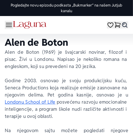
Pogledajte novu epizodu podkasta „Bukmarker“ na našem Jutjub
kanalu
OMILJENE KATEGORIJE
ŽANROVI
DOMAĆI AUTORI
STRANI AUTORI
vorite meni
Moji omiljeni
Dugme
%Akcije
Pogledaj sve
Pogledaj sve knjige domaćih autora
Pogledaj sve knjige stranih autora
Alen de Boton
Knjige za leto
Drama
Goran Petrović
Fredrik Bakman
Alen de Boton (1969) je švajcarski novinar, filozof i 
pisac. Živi u Londonu. Napisao je nekoliko romana na 
Edicije
Ljubavni
Đorđe Lebović
Juval Noa Harari
engleskom, koji su prevedeni na 20 jezika.
Godine 2003. osnovao je svoju produkcijsku kuću, 
Bojeni rez
Trileri
Jelena Bačić Alimpić
Lusinda Rajli
Seneca Productions koja realizuje emisije zasnovane na 
njegovim delima. Pet godina kasnije, osnovao je u 
Manga i strip
Istorijski
Darko Tuševljaković
Ju Nesbe
Londonu School of Life
 posvećenu razvoju emocionalne 
inteligencije, a program škole nudi različite aktivnosti i 
Potpisane knjige
Klasici
Enes Halilović
Dženi Kolgan
terapije u ovoj oblasti.
Na njegovom sajtu možete pogledati njegove 
Nagrađene knjige
Fantastika
Ivo Andrić
Paulo Koeljo