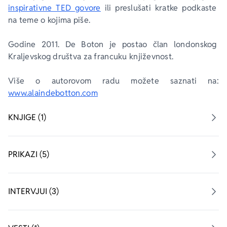
inspirativne TED govore
 ili preslušati kratke podkaste 
na teme o kojima piše.
Ekranizovane knjige
Poezija
Bojan Ljubenović
Peter Handke
Godine 2011. De Boton je postao član londonskog 
Za poklon
Lični razvoj i popularna psihologija
Dejan Tiago-Stanković
Harlan Koben
Kraljevskog društva za francuku književnost.
Više o autorovom radu možete saznati na: 
E-knjige
Biografija
Milica Jakovljević Mir-Jam
Elif Šafak
www.alaindebotton.com
Autori
KNJIGE (1)
PRIKAZI (5)
INTERVJUI (3)