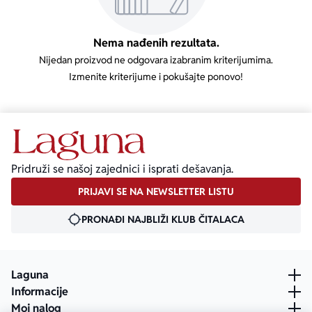
Ekranizovane knjige
Poezija
Bojan Ljubenović
Peter Handke
Nema nađenih rezultata.
Nijedan proizvod ne odgovara izabranim kriterijumima.
Za poklon
Lični razvoj i popularna psihologija
Dejan Tiago-Stanković
Harlan Koben
Izmenite kriterijume i pokušajte ponovo!
E-knjige
Biografija
Milica Jakovljević Mir-Jam
Elif Šafak
Autori
Pridruži se našoj zajednici i isprati dešavanja.
PRIJAVI SE NA NEWSLETTER LISTU
PRONAĐI NAJBLIŽI KLUB ČITALACA
Laguna
Informacije
Moj nalog