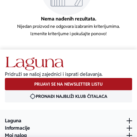
Ekranizovane knjige
Poezija
Bojan Ljubenović
Peter Handke
Nema nađenih rezultata.
Nijedan proizvod ne odgovara izabranim kriterijumima.
Za poklon
Lični razvoj i popularna psihologija
Dejan Tiago-Stanković
Harlan Koben
Izmenite kriterijume i pokušajte ponovo!
E-knjige
Biografija
Milica Jakovljević Mir-Jam
Elif Šafak
Autori
Pridruži se našoj zajednici i isprati dešavanja.
PRIJAVI SE NA NEWSLETTER LISTU
PRONAĐI NAJBLIŽI KLUB ČITALACA
Laguna
Informacije
Moj nalog