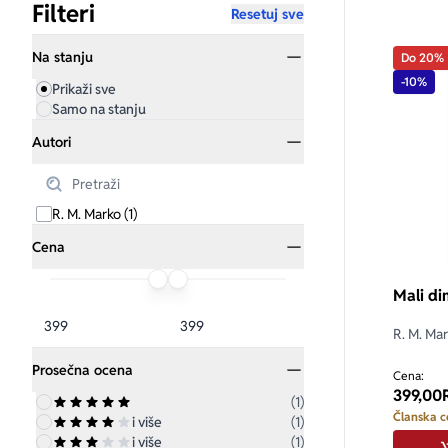
Filteri
Resetuj sve
Na stanju
Do 20%
-10%
Prikaži sve
Samo na stanju
Autori
R. M. Marko (1)
Cena
Mali di
R. M. Ma
Prosečna ocena
Cena:
399,00
(1)
Članska c
i više
(1)
i više
(1)