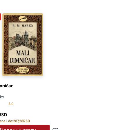
mničar
rko
Prosecna ocena je 5.0 od 5
5.0
RSD
ena i do:
287,28
RSD