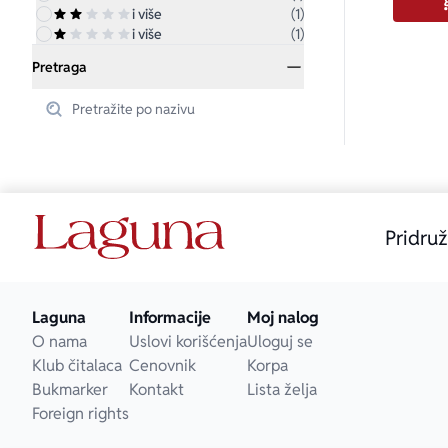
i više
(1)
i više
(1)
Pretraga
Pridruž
Laguna
Informacije
Moj nalog
O nama
Uslovi korišćenja
Uloguj se
Klub čitalaca
Cenovnik
Korpa
Bukmarker
Kontakt
Lista želja
Foreign rights