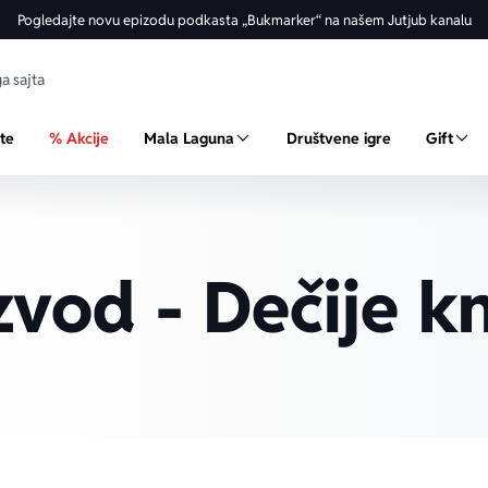
Pogledajte novu epizodu podkasta „Bukmarker“ na našem Jutjub kanalu
ste
% Akcije
Mala Laguna
Društvene igre
Gift
zvod - Dečije k