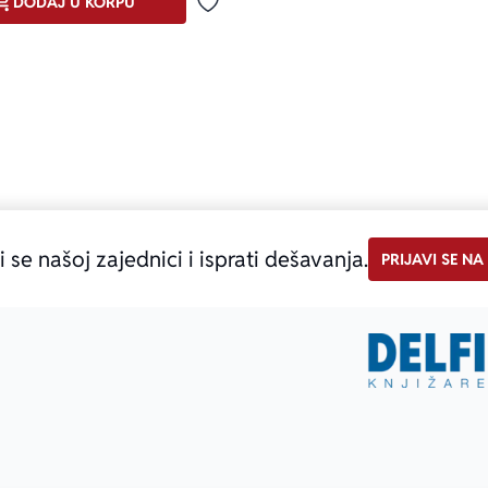
DODAJ U KORPU
Dodaj u omiljene
i se našoj zajednici i isprati dešavanja.
PRIJAVI SE NA