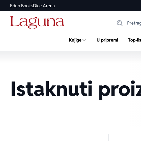
Eden Books
Dice Arena
Knjige
U pripremi
Top-li
Istaknuti proi